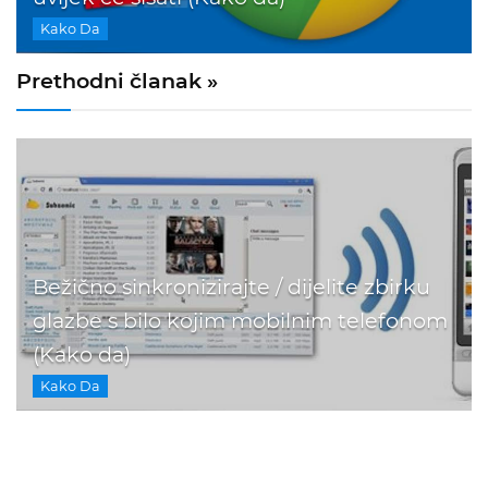
Kako Da
Prethodni članak »
Bežično sinkronizirajte / dijelite zbirku
glazbe s bilo kojim mobilnim telefonom
(Kako da)
Kako Da