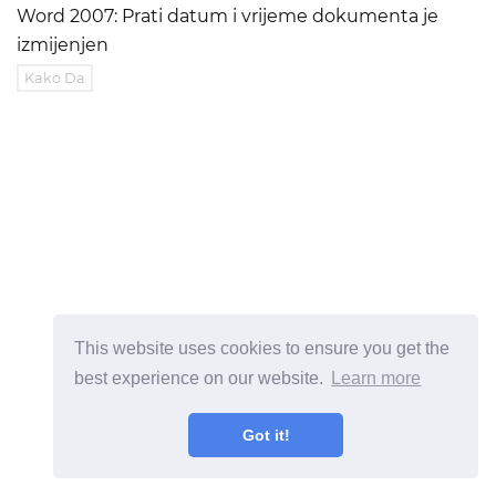
Word 2007: Prati datum i vrijeme dokumenta je
izmijenjen
Kako Da
This website uses cookies to ensure you get the
best experience on our website.
Learn more
ad
Got it!