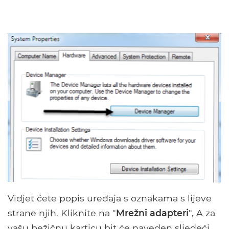
Vidjet ćete popis uređaja s oznakama s lijeve
strane njih. Kliknite na "
Mrežni adapteri
", A za
vašu bežičnu karticu bit će naveden sljedeći