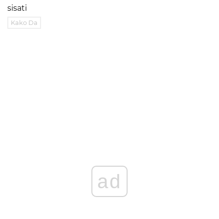
sisati
Kako Da
ad