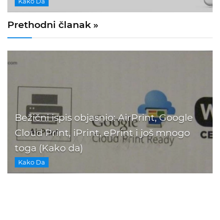
Kako Da
Prethodni članak »
Bežični ispis objasnio: AirPrint, Google
Cloud Print, iPrint, ePrint i još mnogo
toga (Kako da)
Kako Da