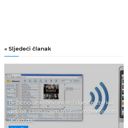
« Sljedeći članak
Bežično sinkronizirajte / dijelite zbirku
glazbe s bilo kojim mobilnim telefonom
(Kako da)