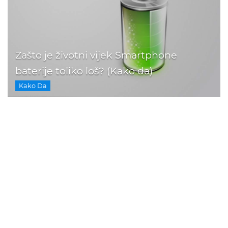
Zašto je životni vijek Smartphone
baterije toliko loš? (Kako da)
Kako Da