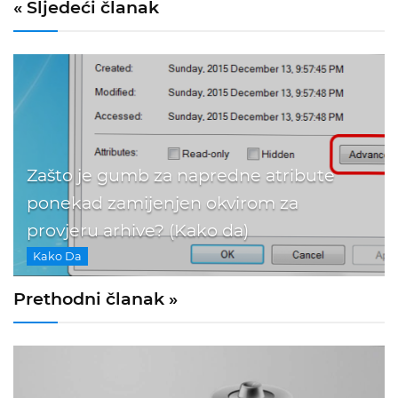
« Sljedeći članak
Zašto je gumb za napredne atribute
ponekad zamijenjen okvirom za
provjeru arhive? (Kako da)
Kako Da
Prethodni članak »