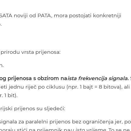
 SATA noviji od PATA, mora postojati konkretniji
.
rirodu vrsta prijenosa:
n.
og prijenosa s obzirom na
ista frekvencija signala
.
jednu riječ po ciklusu (npr. 1 bajt = 8 bitova), ali
 1 bit).
ijski prijenos su sljedeći:
gnala za paralelni prijenos bez ograničenja jer, po
 moraju stići na prijemnik na
u isto vrijeme
, To se ne