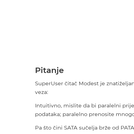
Pitanje
SuperUser čitač Modest je znatiželjan
veza:
Intuitivno, mislite da bi paralelni pri
podataka; paralelno prenosite mnogo 
Pa što čini SATA sučelja brže od PATA