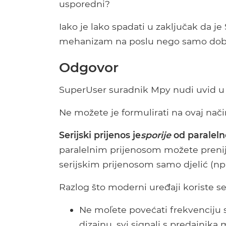
usporedni?
Iako je lako spadati u zaključak da je
mehanizam na poslu nego samo dob
Odgovor
SuperUser suradnik Mpy nudi uvid u p
Ne možete je formulirati na ovaj nači
Serijski prijenos je
sporije
od paraleln
paralelnim prijenosom možete prenijeti 
serijskim prijenosom samo djelić (npr.
Razlog što moderni uređaji koriste ser
Ne moľete povećati frekvenciju si
dizajnu, svi signali s predajnika