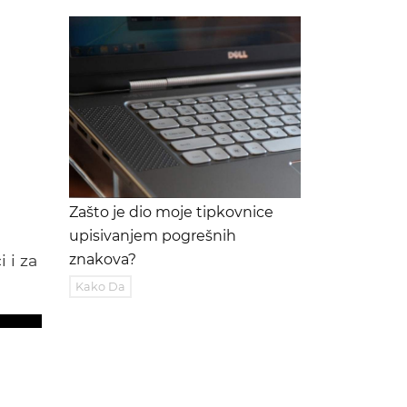
Zašto je dio moje tipkovnice
upisivanjem pogrešnih
 i za
znakova?
Kako Da