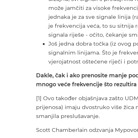
može jamčiti za visoke frekvenci
jednaka je za sve signale linija (
je frekvencija veća, to su sitnija
signala riješe - očito, čekanje s
Još jedna dobra točka (iz ovog po
signalnim linijama. Što je frekven
vjerojatnost oštećene riječi i po
Dakle, čak i ako prenosite manje pod
mnogo veće frekvencije što rezultir
[1] Ovo također objašnjava zašto UD
prijenosa) imaju dvostruko više žica 
smanjila preslušavanje.
Scott Chamberlain odzvanja Mypovom