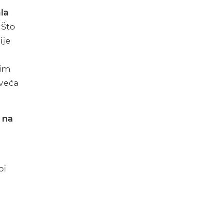
ala
 Što
ije
nim
 veća
 na
bi