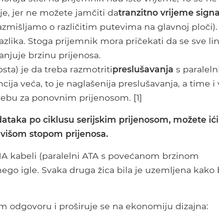
je, jer ne možete jamčiti da
tranzitno vrijeme sign
razmišljamo o različitim putevima na glavnoj ploči).
 razlika. Stoga prijemnik mora pričekati da se sve lin
manjuje brzinu prijenosa.
sta) je da treba razmotriti
preslušavanja
s paralel
cija veća, to je naglašenija preslušavanja, a time i
trebu za ponovnim prijenosom. [1]
ataka po ciklusu serijskim prijenosom, možete ići
a višom stopom prijenosa.
MA kabeli (paralelni ATA s povećanom brzinom
nego igle. Svaka druga žica bila je uzemljena kako 
 odgovoru i proširuje se na ekonomiju dizajna: