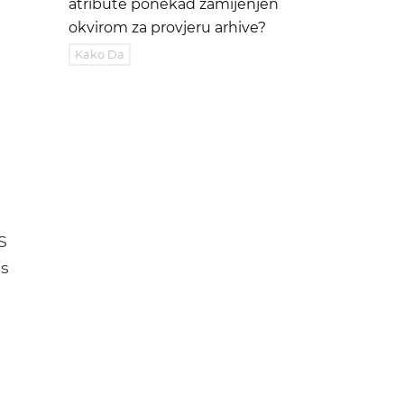
atribute ponekad zamijenjen
okvirom za provjeru arhive?
Kako Da
S
 s