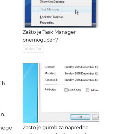
Zašto je Task Manager
onemogućen?
Kako Da
kih
h
an.
 nego
Zašto je gumb za napredne