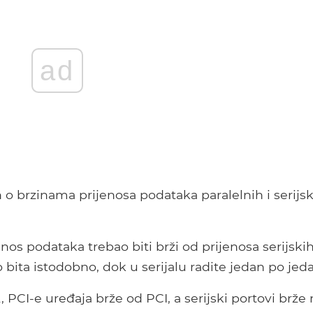
ad
 o brzinama prijenosa podataka paralelnih i serijs
jenos podataka trebao biti brži od prijenosa serijski
bita istodobno, dok u serijalu radite jedan po jed
, PCI-e uređaja brže od PCI, a serijski portovi brže