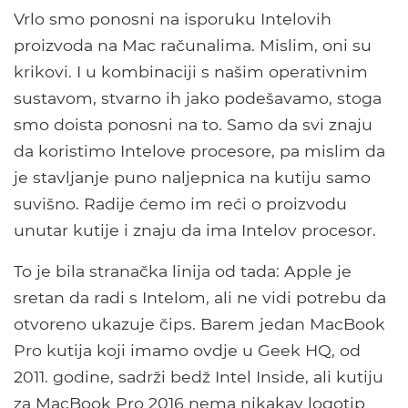
Vrlo smo ponosni na isporuku Intelovih
proizvoda na Mac računalima. Mislim, oni su
krikovi. I u kombinaciji s našim operativnim
sustavom, stvarno ih jako podešavamo, stoga
smo doista ponosni na to. Samo da svi znaju
da koristimo Intelove procesore, pa mislim da
je stavljanje puno naljepnica na kutiju samo
suvišno. Radije ćemo im reći o proizvodu
unutar kutije i znaju da ima Intelov procesor.
To je bila stranačka linija od tada: Apple je
sretan da radi s Intelom, ali ne vidi potrebu da
otvoreno ukazuje čips. Barem jedan MacBook
Pro kutija koji imamo ovdje u Geek HQ, od
2011. godine, sadrži bedž Intel Inside, ali kutiju
za MacBook Pro 2016 nema nikakav logotip