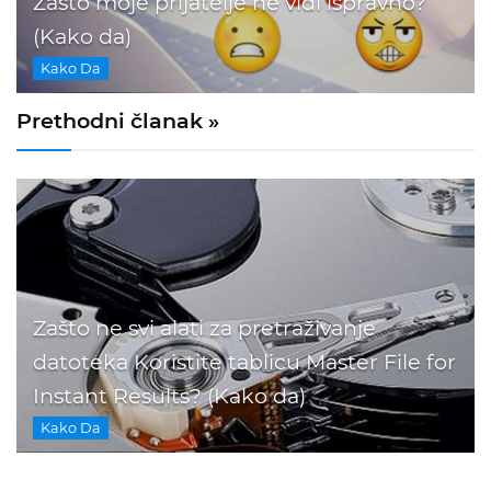
Zašto moje prijatelje ne vidi ispravno?
(Kako da)
Kako Da
Prethodni članak »
Zašto ne svi alati za pretraživanje
datoteka Koristite tablicu Master File for
Instant Results? (Kako da)
Kako Da