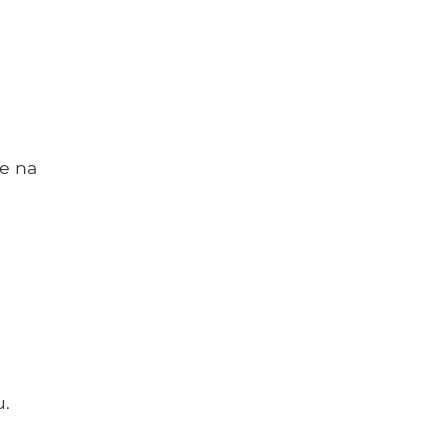
le na
u.