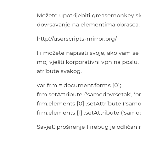
Možete upotrijebiti greasemonkey s
dovršavanje na elementima obrasca. M
http://userscripts-mirror.org/
Ili možete napisati svoje, ako vam se 
moj vješti korporativni vpn na poslu,
atribute svakog.
var frm = document.forms [0];
frm.setAttribute ('samodovršetak', 'on
frm.elements [0] .setAttribute ('samod
frm.elements [1] .setAttribute ('samod
Savjet: proširenje Firebug je odličan 