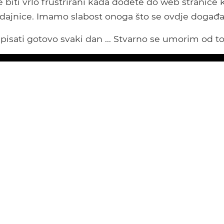
 biti vrlo frustrirani kada dođete do web stranice 
odajnice. Imamo slabost onoga što se ovdje događa
isati gotovo svaki dan ... Stvarno se umorim od to