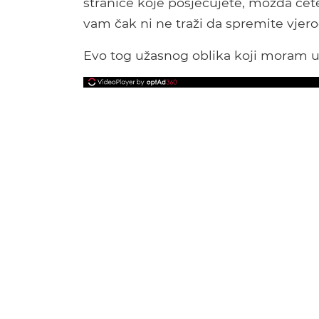
stranice koje posjećujete, možda ćete
vam čak ni ne traži da spremite vjer
Evo tog užasnog oblika koji moram up