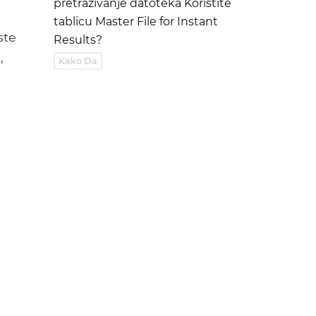
pretraživanje datoteka Koristite
tablicu Master File for Instant
ste
Results?
,
Kako Da