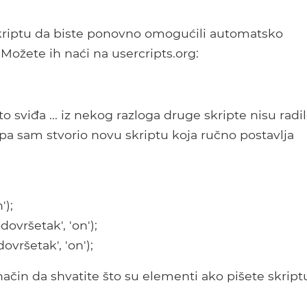
kriptu da biste ponovno omogućili automatsko
ožete ih naći na usercripts.org:
to sviđa ... iz nekog razloga druge skripte nisu radi
 pa sam stvorio novu skriptu koja ručno postavlja
');
ovršetak', 'on');
ovršetak', 'on');
način da shvatite što su elementi ako pišete skript