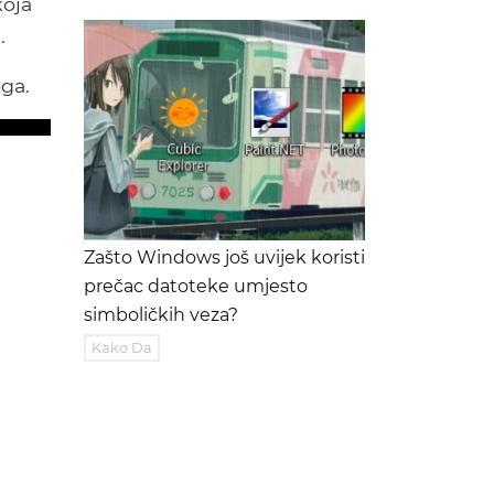
koja
.
ga.
Zašto Windows još uvijek koristi
prečac datoteke umjesto
simboličkih veza?
Kako Da