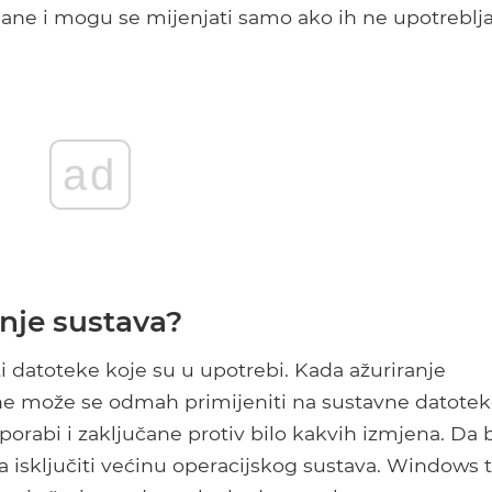
čane i mogu se mijenjati samo ako ih ne upotreblja
ad
nje sustava?
i datoteke koje su u upotrebi. Kada ažuriranje
 ne može se odmah primijeniti na sustavne datote
orabi i zaključane protiv bilo kakvih izmjena. Da 
ra isključiti većinu operacijskog sustava. Windows 