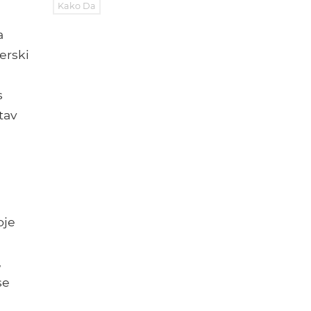
Kako Da
a
erski
s
tav
oje
,
se