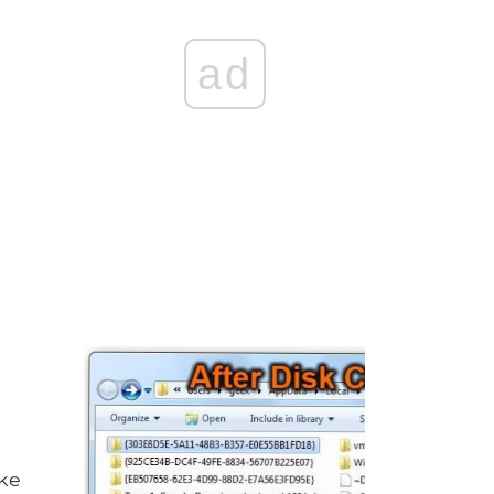
ad
ke