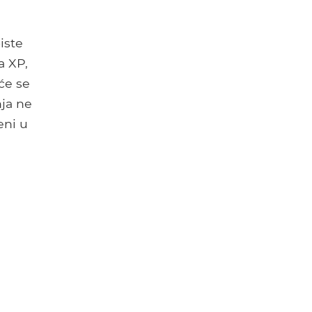
iste
a XP,
 će se
nja ne
eni u