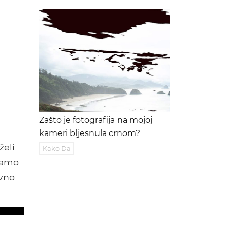
Zašto je fotografija na mojoj
kameri bljesnula crnom?
želi
Kako Da
 samo
ovno