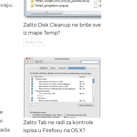
vaju.
Zašto Disk Cleanup ne briše sve
iz mape Temp?
Kako Da
ke
bi
Zašto Tab ne radi za kontrole
tada
ispisa u Firefoxu na OS X?