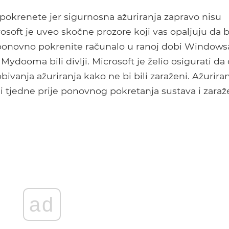
krenete jer sigurnosna ažuriranja zapravo nisu
rosoft je uveo skočne prozore koji vas opaljuju da b
 ponovno pokrenite računalo u ranoj dobi Windows
Mydooma bili divlji. Microsoft je želio osigurati da
vanja ažuriranja kako ne bi bili zaraženi. Ažurira
li tjedne prije ponovnog pokretanja sustava i zaraž
ad