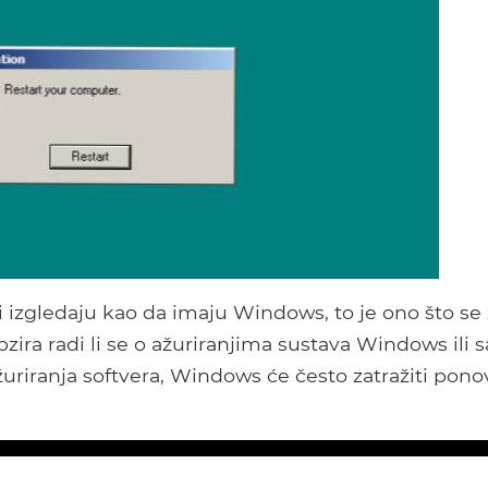
i izgledaju kao da imaju Windows, to je ono što se 
zira radi li se o ažuriranjima sustava Windows ili
i ažuriranja softvera, Windows će često zatražiti pon