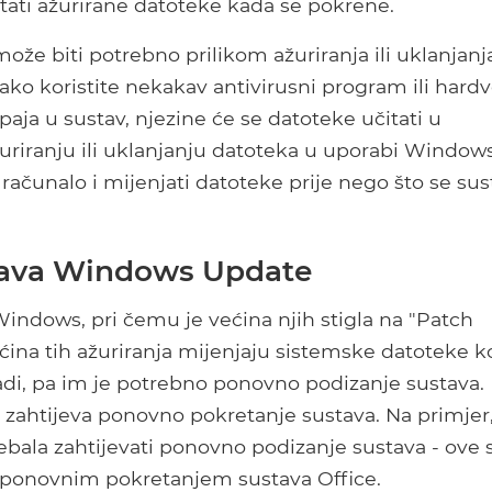
tati ažurirane datoteke kada se pokrene.
že biti potrebno prilikom ažuriranja ili uklanjanj
 ako koristite nekakav antivirusni program ili hardv
aja u sustav, njezine će se datoteke učitati u
ažuriranju ili uklanjanju datoteka u uporabi Window
čunalo i mijenjati datoteke prije nego što se sus
tava Windows Update
Windows, pri čemu je većina njih stigla na "Patch
ćina tih ažuriranja mijenjaju sistemske datoteke k
di, pa im je potrebno ponovno podizanje sustava.
ahtijeva ponovno pokretanje sustava. Na primjer
trebala zahtijevati ponovno podizanje sustava - ove 
 ponovnim pokretanjem sustava Office.