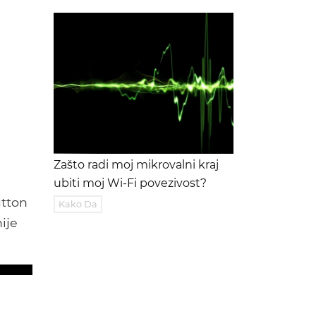
Zašto radi moj mikrovalni kraj
ubiti moj Wi-Fi povezivost?
utton
Kako Da
ije