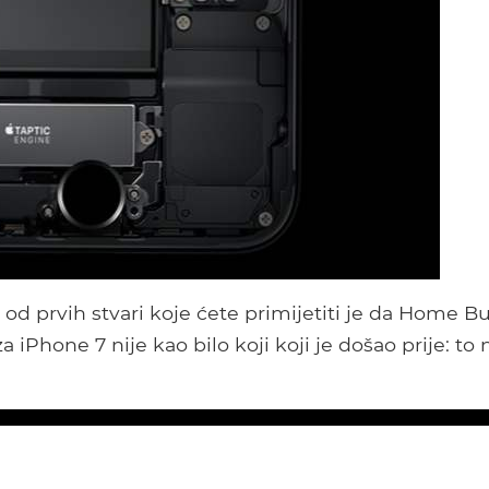
 od prvih stvari koje ćete primijetiti je da Home B
iPhone 7 nije kao bilo koji koji je došao prije: to n