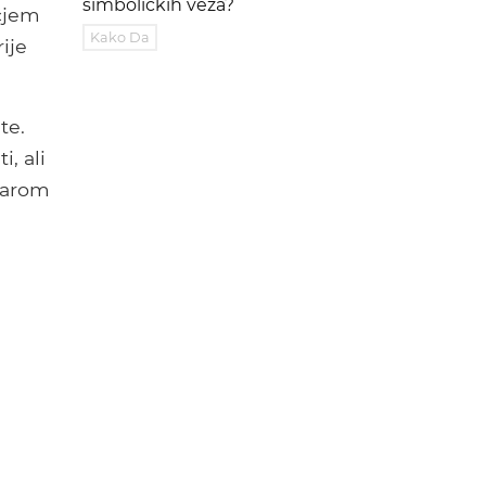
simboličkih veza?
čjem
Kako Da
ije
te.
, ali
starom