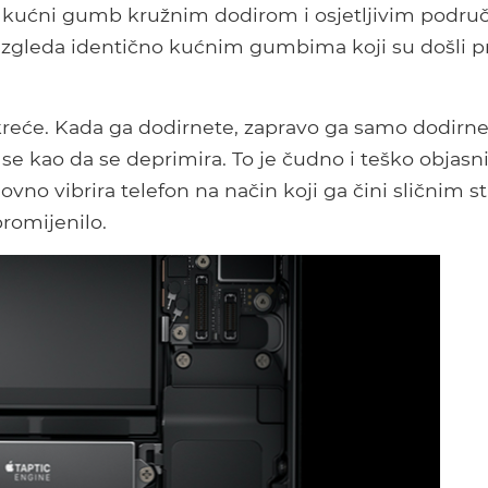
vi kućni gumb kružnim dodirom i osjetljivim podru
Izgleda identično kućnim gumbima koji su došli pr
kreće. Kada ga dodirnete, zapravo ga samo dodirne
se kao da se deprimira. To je čudno i teško objasniti
ovno vibrira telefon na način koji ga čini sličnim 
romijenilo.