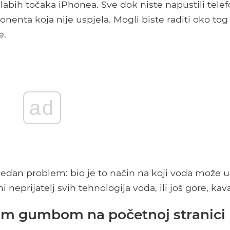
abih točaka iPhonea. Sve dok niste napustili telef
ponenta koja nije uspjela. Mogli biste raditi oko tog
e.
ad
edan problem: bio je to način na koji voda može u
i neprijatelj svih tehnologija voda, ili još gore, kava
vim gumbom na početnoj stranici