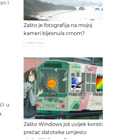
on i
Zašto je fotografija na mojoj
kameri bljesnula crnom?
Kako Da
ći u
.
Zašto Windows još uvijek koristi
prečac datoteke umjesto