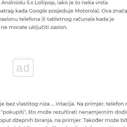
Androidu 5.x Lollipop, iako je to neka vrsta
natrag kada Google posjeduje Motorola). Ova znača
zaslonu telefona ili tabletnog računala kada je
 ne morate uključiti zaslon.
ad
e bez vlastitog niza ... iritacija. Na primjer, telefo
ao "pokupiti", što može rezultirati nenamjernim dod
oput džepnih biranja, na primjer. Također može bit