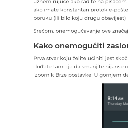
uznemirujuće ako radite na pisaćem s
ako imate konstantan protok e-pošte,
poruku (ili bilo koju drugu obavijest
Srećom, onemogućavanje ove značajk
Kako onemogućiti zaslo
Prva stvar koju želite učiniti jest sko
dođete tamo je da smanjite nijanse ob
izbornik Brze postavke. U gornjem d