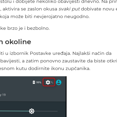
tolu i dobijete nekoliko obavijesti dnevno. Na pri
 aktivira se zaslon okusa
svaki put
dobivate novu 
) koja može biti nevjerojatno neugodno.
e brzo je i bezbolno.
n okoline
čiti u izbornik Postavke uređaja. Najlakši način da
avijesti, a zatim ponovno zaustavite da biste otkri
esnom kutu dodirnite ikonu zupčanika.