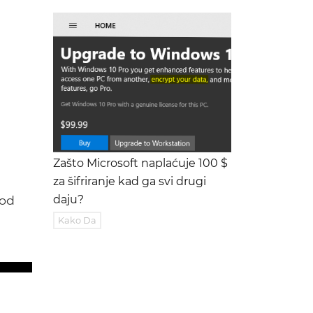
Zašto Microsoft naplaćuje 100 $
za šifriranje kad ga svi drugi
god
daju?
Kako Da