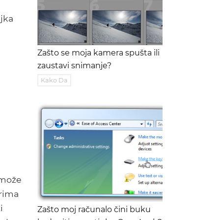
jka
Zašto se moja kamera spušta ili
zaustavi snimanje?
Kako Da
n može
irima
i
Zašto moj računalo čini buku