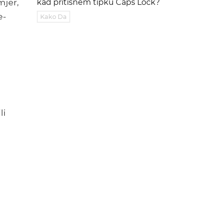
mjer,
kad pritisnem tipku Caps Lock?
e-
Kako Da
li