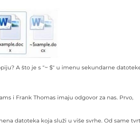
piju? A što je s "~ $" u imenu sekundarne datotek
ams i Frank Thomas imaju odgovor za nas. Prvo,
mena datoteka koja služi u više svrhe. Od same tvr