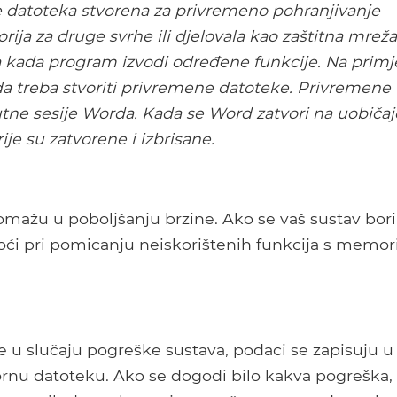
 datoteka stvorena za privremeno pohranjivanje
ija za druge svrhe ili djelovala kao zaštitna mreža
a kada program izvodi određene funkcije. Na primje
a treba stvoriti privremene datoteke. Privremene
tne sesije Worda. Kada se Word zatvori na uobiča
je su zatvorene i izbrisane.
mažu u poboljšanju brzine. Ako se vaš sustav bori
ći pri pomicanju neiskorištenih funkcija s memori
ke u slučaju pogreške sustava, podaci se zapisuju u
ornu datoteku. Ako se dogodi bilo kakva pogreška,