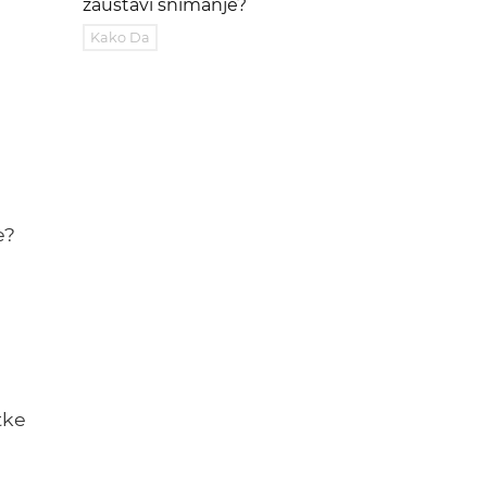
zaustavi snimanje?
Kako Da
e?
tke