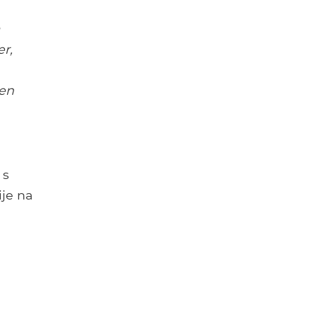
r,
jen
 s
je na