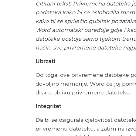
Citirani tekst:
Privremena datoteka je
podataka kako bi se oslobodila memor
kako bi se spriječio gubitak podatak
Word automatski određuje gdje i kad
datoteke postoje samo tijekom trenu
način, sve privremene datoteke najpri
Ubrzati
Od toga, ove privremene datoteke po
dovoljno memorije, Word će joj pomo
disk u obliku privremene datoteke.
Integritet
Da bi se osigurala cjelovitost datote
privremenu datoteku, a zatim na izv