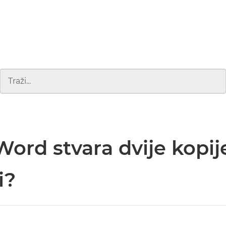
Word stvara dvije kopij
i?