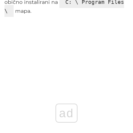
obično instalirani na
C: \ Program Files
mapa.
\
ad