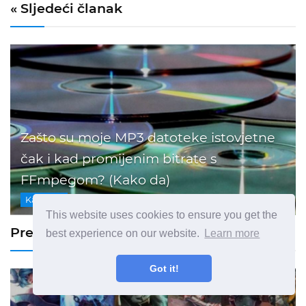
« Sljedeći članak
Zašto su moje MP3 datoteke istovjetne
čak i kad promijenim bitrate s
FFmpegom? (Kako da)
Kako Da
This website uses cookies to ensure you get the
Prethodni članak »
best experience on our website.
Learn more
Got it!