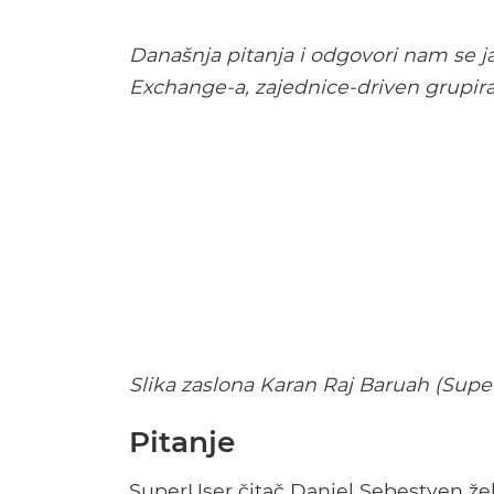
Današnja pitanja i odgovori nam se ja
Exchange-a, zajednice-driven grupira
Slika zaslona Karan Raj Baruah (Supe
Pitanje
SuperUser čitač Daniel Sebestyen želi 