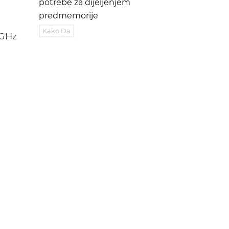
potrebe za dijeljenjem
predmemorije
Kako Da
 GHz