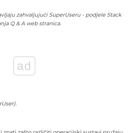
vljaju zahvaljujući SuperUseru - podjele Stack
nja Q & A web stranica.
ad
rUser).
znati zašto različiti operacijski sustavi pružaju