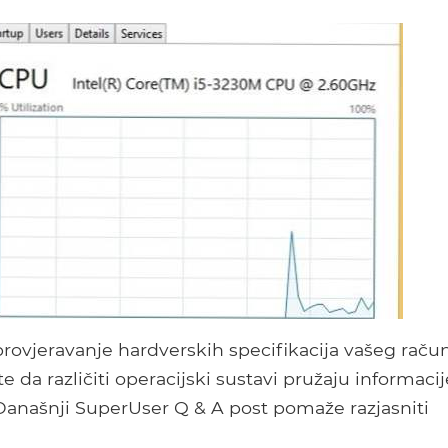
provjeravanje hardverskih specifikacija vašeg račun
 da različiti operacijski sustavi pružaju informacij
Današnji SuperUser Q & A post pomaže razjasniti