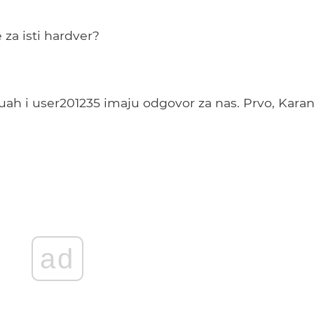
 za isti hardver?
uah i user201235 imaju odgovor za nas. Prvo, Karan
ad