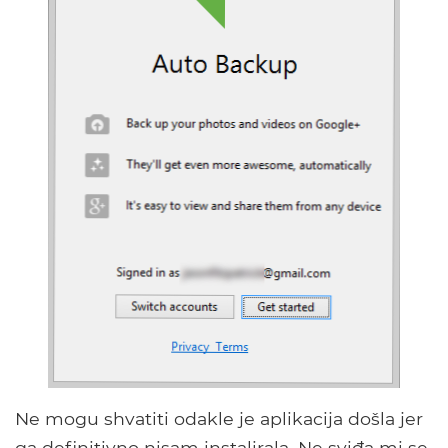
Ne mogu shvatiti odakle je aplikacija došla jer
ga definitivno nisam instalirala. Ne sviđa mi se