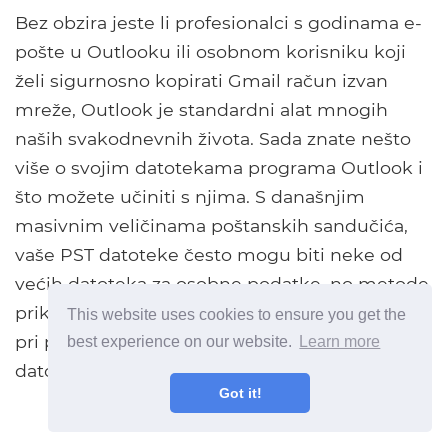
Bez obzira jeste li profesionalci s godinama e-
pošte u Outlooku ili osobnom korisniku koji
želi sigurnosno kopirati Gmail račun izvan
mreže, Outlook je standardni alat mnogih
naših svakodnevnih života. Sada znate nešto
više o svojim datotekama programa Outlook i
što možete učiniti s njima. S današnjim
masivnim veličinama poštanskih sandučića,
vaše PST datoteke često mogu biti neke od
većih datoteka za osobne podatke, no metode
prikazane u ovom članku mogu vam pomoći
This website uses cookies to ensure you get the
pri pohranjivanju datoteka na željenoj
best experience on our website.
Learn more
datoteci.
Got it!