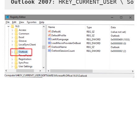
Outlook 2007
: HKEY_CURRENT_USER \ Sof