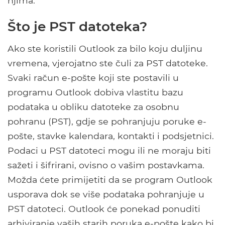
njima.
Što je PST datoteka?
Ako ste koristili Outlook za bilo koju duljinu
vremena, vjerojatno ste čuli za PST datoteke.
Svaki račun e-pošte koji ste postavili u
programu Outlook dobiva vlastitu bazu
podataka u obliku datoteke za osobnu
pohranu (PST), gdje se pohranjuju poruke e-
pošte, stavke kalendara, kontakti i podsjetnici.
Podaci u PST datoteci mogu ili ne moraju biti
sažeti i šifrirani, ovisno o vašim postavkama.
Možda ćete primijetiti da se program Outlook
usporava dok se više podataka pohranjuje u
PST datoteci. Outlook će ponekad ponuditi
arhiviranje vaših starih poruka e-pošte kako bi