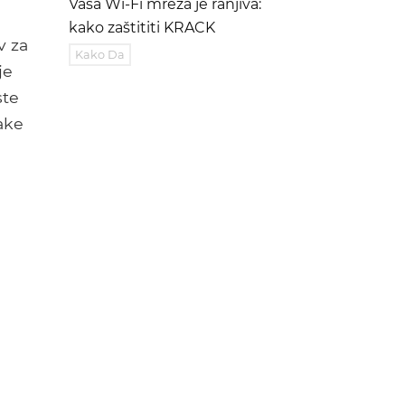
Vaša Wi-Fi mreža je ranjiva:
kako zaštititi KRACK
v za
Kako Da
je
ste
ake