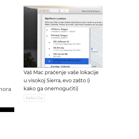
Vaš Mac praćenje vaše lokacije
u visokoj Sierra, evo zašto (i
 mora
kako ga onemogućiti)
Kako Da