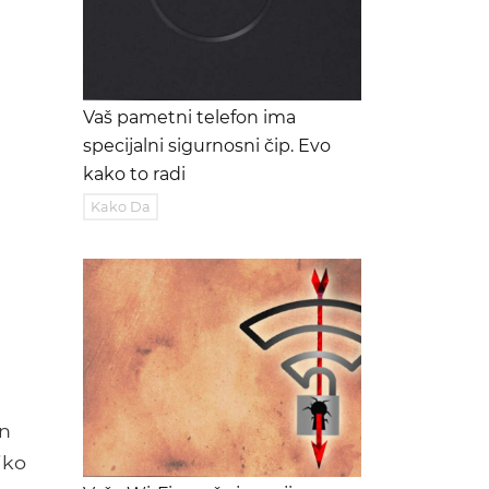
Vaš pametni telefon ima
specijalni sigurnosni čip. Evo
kako to radi
Kako Da
un
iko