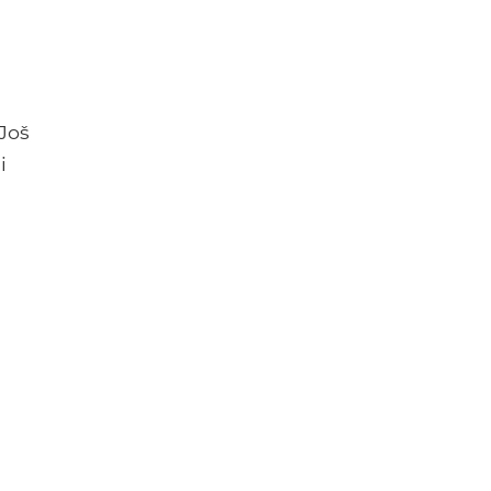
Još
i