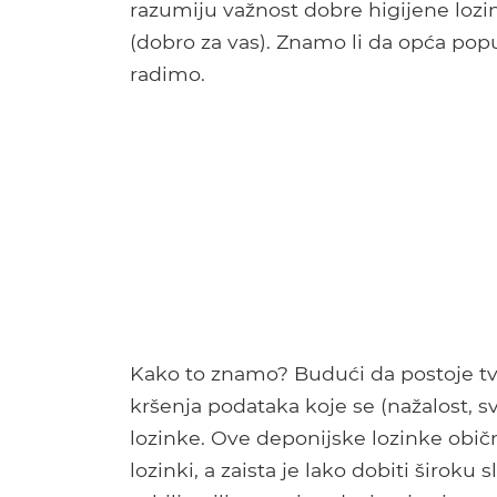
razumiju važnost dobre higijene lozin
(dobro za vas). Znamo li da opća popula
radimo.
Kako to znamo? Budući da postoje tvrt
kršenja podataka koje se (nažalost, s
lozinke. Ove deponijske lozinke obič
lozinki, a zaista je lako dobiti široku 