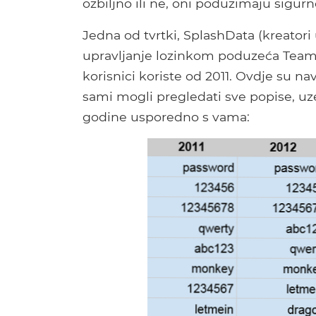
ozbiljno ili ne, oni poduzimaju sigurn
Jedna od tvrtki, SplashData (kreator
upravljanje lozinkom poduzeća TeamID)
korisnici koriste od 2011. Ovdje su nave
sami mogli pregledati sve popise, uze
godine usporedno s vama: