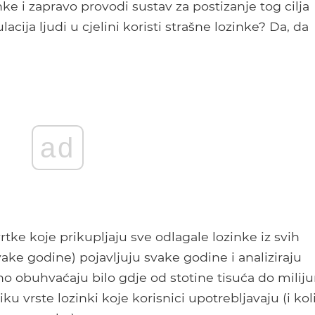
ke i zapravo provodi sustav za postizanje tog cilja
cija ljudi u cjelini koristi strašne lozinke? Da, da
ad
ke koje prikupljaju sve odlagale lozinke iz svih
vake godine) pojavljuju svake godine i analiziraju
no obuhvaćaju bilo gdje od stotine tisuća do milij
sliku vrste lozinki koje korisnici upotrebljavaju (i kol