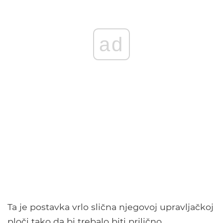
ad
Ta je postavka vrlo slična njegovoj upravljačkoj
ploči tako da bi trebalo biti prilično