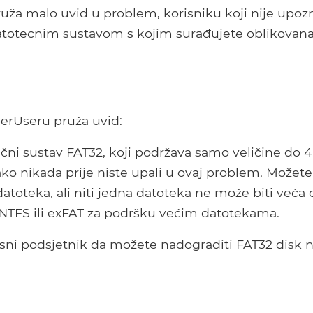
ruža malo uvid u problem, korisniku koji nije upoz
atotecnim sustavom s kojim surađujete oblikovana 
perUseru pruža uvid:
ečni sustav FAT32, koji podržava samo veličine do 4
ko nikada prije niste upali u ovaj problem. Možete
datoteka, ali niti jedna datoteka ne može biti veća 
o NTFS ili exFAT za podršku većim datotekama.
sni podsjetnik da možete nadograditi FAT32 disk 