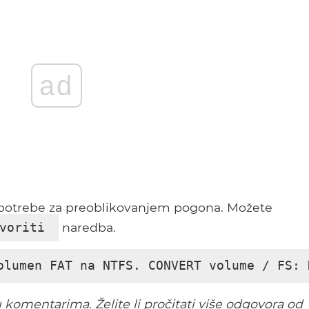
ad
potrebe za preoblikovanjem pogona. Možete
naredba.
voriti
olumen FAT na NTFS. CONVERT volume / FS: 
u komentarima. Želite li pročitati više odgovora od