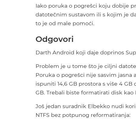
Iako poruka o pogrešci koju dobije p
datotečnim sustavom ili s kojim je d
to je od male pomoći.
Odgovori
Darth Android koji daje doprinos Su
Problem je u tome što je ciljni datot
Poruka o pogrešci nije sasvim jasna a
ispuniti 14,6 GB prostora s više 4 GB 
GB. Trebali biste formatirati disk ka
Još jedan suradnik Elbekko nudi kori
NTFS bez potpunog reformatiranja: