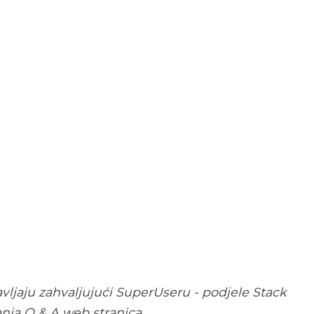
vljaju zahvaljujući SuperUseru - podjele Stack
nja Q & A web stranica.