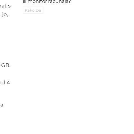
ili monitor računala?
nat s
Kako Da
je,
 GB.
od 4
na