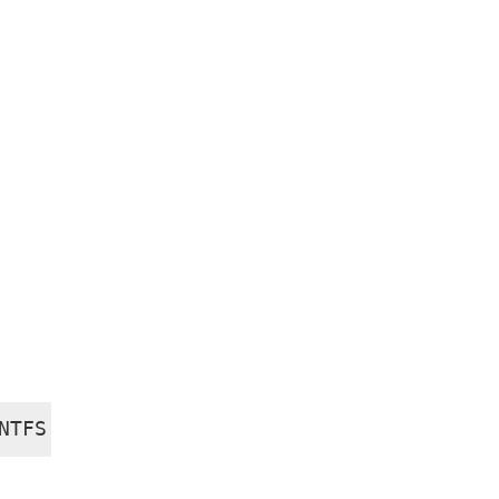
NTFS [/ V] [/ CvtArea: naziv datoteke] [