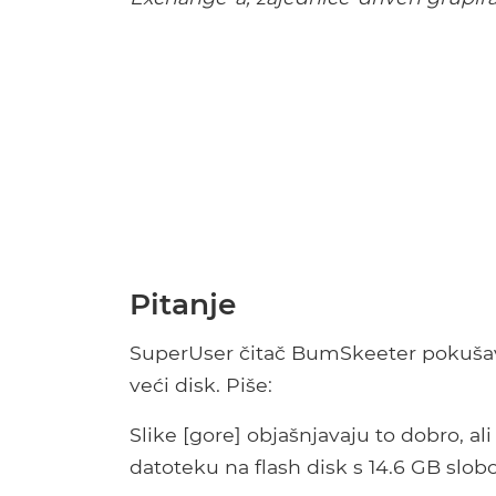
Pitanje
SuperUser čitač BumSkeeter pokušava
veći disk. Piše:
Slike [gore] objašnjavaju to dobro, a
datoteku na flash disk s 14.6 GB slob