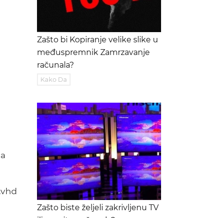
Zašto bi Kopiranje velike slike u
međuspremnik Zamrzavanje
računala?
Kako Da
na
.vhd
Zašto biste željeli zakrivljenu TV