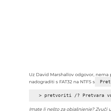
Uz David Marshallov odgovor, nema 
nadograditi s FAT32 na NTFS s
Pret
> pretvoriti /? Pretvara v
Imate li nešto za objašnjenje? Zvuči 