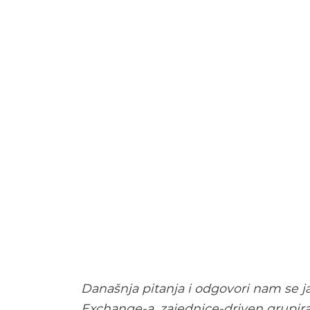
Današnja pitanja i odgovori nam se ja
Exchange-a, zajednice-driven grupira