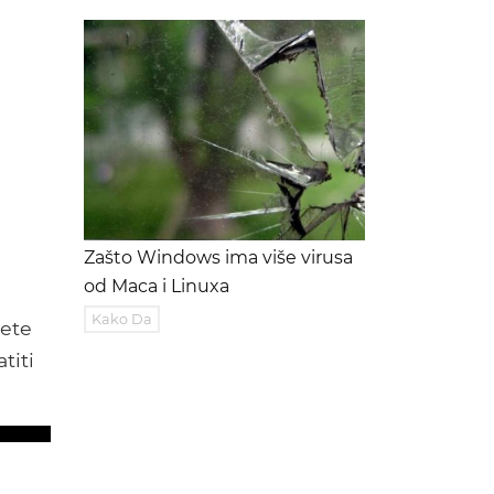
Zašto Windows ima više virusa
od Maca i Linuxa
Kako Da
žete
titi