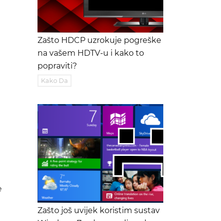
Zašto HDCP uzrokuje pogreške
na vašem HDTV-u i kako to
popraviti?
Kako Da
e
Zašto još uvijek koristim sustav