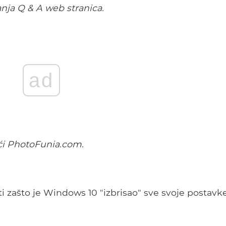
nja Q & A web stranica.
ad
ući PhotoFunia.com.
 zašto je Windows 10 "izbrisao" sve svoje postavk