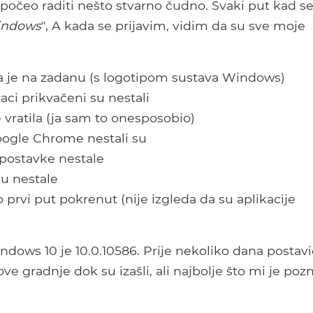
očeo raditi nešto stvarno čudno. Svaki put kad s
indows
", A kada se prijavim, vidim da su sve moje
a je na zadanu (s logotipom sustava Windows)
aci prikvačeni su nestali
 vratila (ja sam to onesposobio)
oogle Chrome nestali su
postavke nestale
su nestale
o prvi put pokrenut (nije izgleda da su aplikacije
ndows 10 je 10.0.10586. Prije nekoliko dana postav
ve gradnje dok su izašli, ali najbolje što mi je pozn