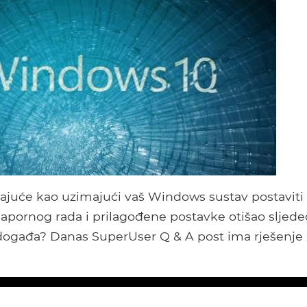
rirajuće kao uzimajući vaš Windows sustav postaviti
 napornog rada i prilagođene postavke otišao sljede
e događa? Danas SuperUser Q & A post ima rješenje 