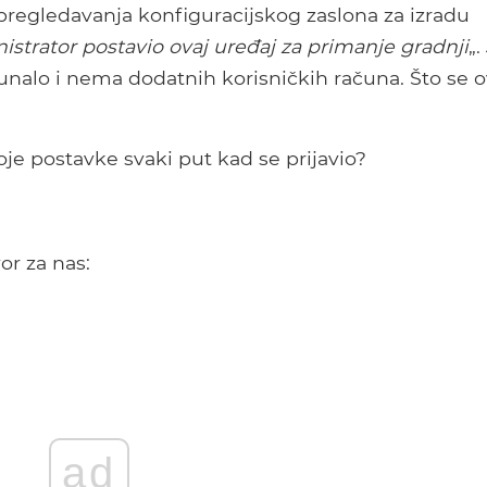
 pregledavanja konfiguracijskog zaslona za izradu
istrator postavio ovaj uređaj za primanje gradnji
„.
čunalo i nema dodatnih korisničkih računa. Što se 
oje postavke svaki put kad se prijavio?
r za nas:
ad