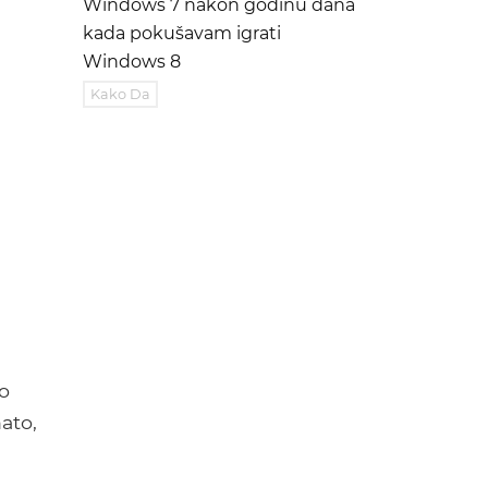
Windows 7 nakon godinu dana
e
kada pokušavam igrati
Windows 8
Kako Da
io
ato,