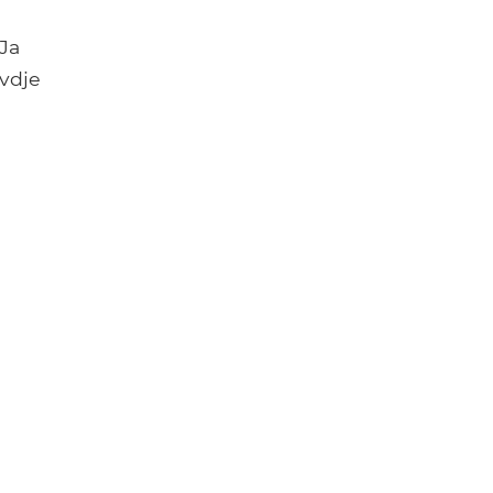
 Ja
ovdje