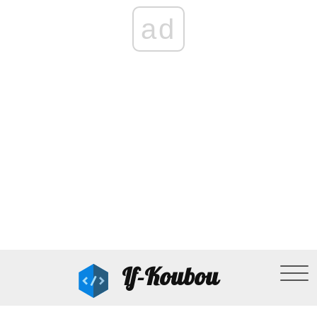
ad
If-Koubou