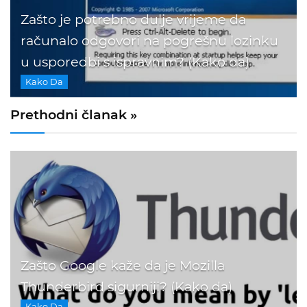
Zašto je potrebno dulje vrijeme da
računalo odgovori na pogrešnu lozinku
u usporedbi s ispravnim? (Kako da)
Kako Da
Prethodni članak »
Zašto Google kaže da je Mozilla
Thunderbird sigurniji? (Kako da)
Kako Da