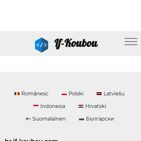
If-Koubou
Românesc
Polski
Latviešu
Indonesia
Hrvatski
Suomalainen
Български
hr.if-koubou.com