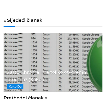
« Sljedeći članak
Zašto Chrome ima toliko otvorenih
procesa? (Kako da)
Kako Da
Prethodni članak »