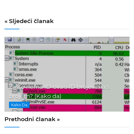
« Sljedeći članak
Zašto nema ID-ova s ​​ID brojevima s
brojem? (Kako da)
Kako Da
Prethodni članak »