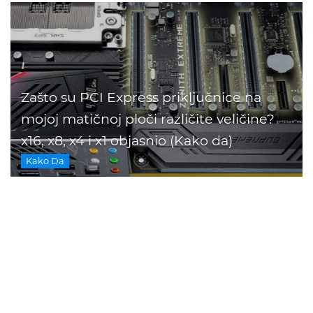
Zašto su PCI Express priključnice na
mojoj matičnoj ploči različite veličine?
x16, x8, x4 i x1 objasnio (Kako da)
Kako Da