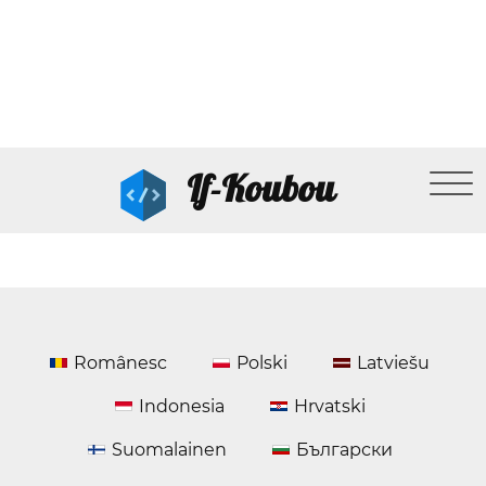
If-Koubou
Românesc
Polski
Latviešu
Indonesia
Hrvatski
Suomalainen
Български