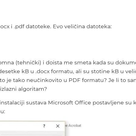
x i .pdf datoteke. Evo veličina datoteka:
romna (tehnički) i doista me smeta kada su dokum
setke kB u .docx formatu, ali su stotine kB u veli
to je tako neučinkovito u PDF formatu? Je li to s
izlazni algoritam?
nstalaciji sustava Microsoft Office postavljene su 
u: