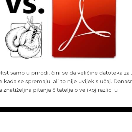
t samo u prirodi, čini se da veličine datoteka za 
čne kada se spremaju, ali to nije uvijek slučaj. Današn
atiželjna pitanja čitatelja o velikoj razlici u