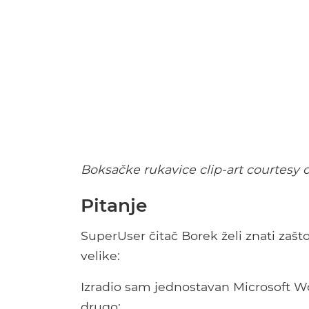
Boksačke rukavice clip-art courtesy 
Pitanje
SuperUser čitač Borek želi znati zaš
velike:
Izradio sam jednostavan Microsoft W
drugo: