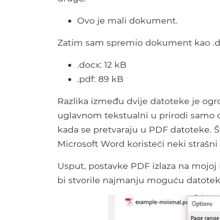
Ovo je mali dokument.
Zatim sam spremio dokument kao .doc
.docx: 12 kB
.pdf: 89 kB
Razlika između dvije datoteke je og
uglavnom tekstualni u prirodi samo de
kada se pretvaraju u PDF datoteke. Š
Microsoft Word koristeći neki strašni 
Usput, postavke PDF izlaza na mojoj i
bi stvorile najmanju moguću datotek