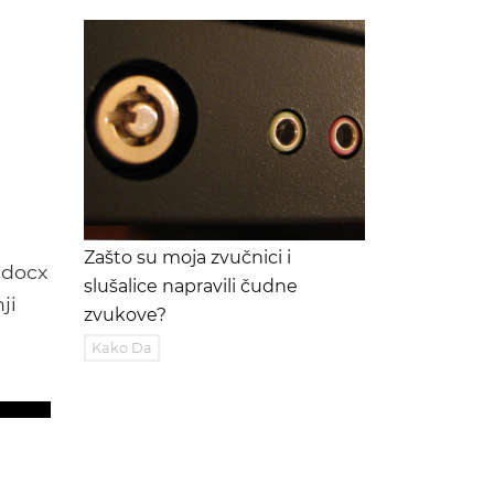
Zašto su moja zvučnici i
.docx
slušalice napravili čudne
ji
zvukove?
Kako Da