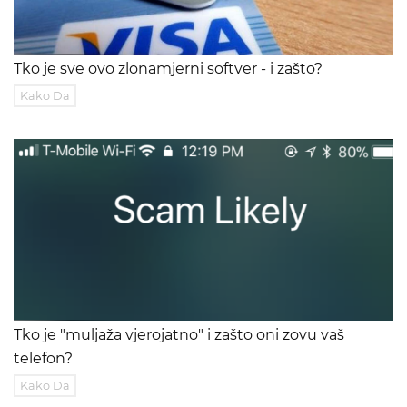
Tko je sve ovo zlonamjerni softver - i zašto?
Kako Da
Tko je "muljaža vjerojatno" i zašto oni zovu vaš
telefon?
Kako Da