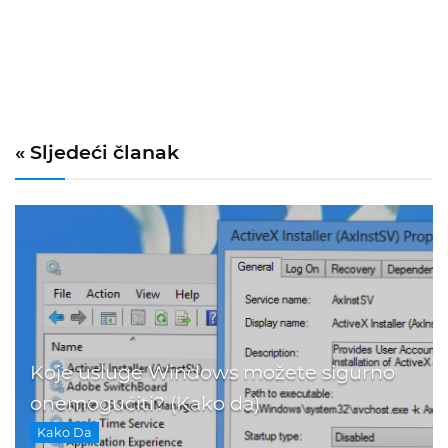
« Sljedeći članak
Koje usluge Windows možete sigurno
onemogućiti? (Kako da)
Kako Da