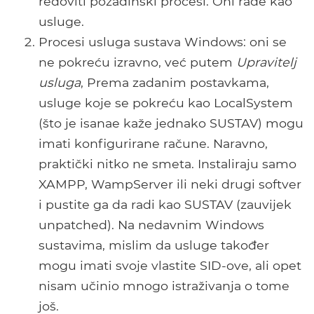
redoviti pozadinski procesi. Oni rade kao
usluge.
Procesi usluga sustava Windows: oni se
ne pokreću izravno, već putem
Upravitelj
usluga
, Prema zadanim postavkama,
usluge koje se pokreću kao LocalSystem
(što je isanae kaže jednako SUSTAV) mogu
imati konfigurirane račune. Naravno,
praktički nitko ne smeta. Instaliraju samo
XAMPP, WampServer ili neki drugi softver
i pustite ga da radi kao SUSTAV (zauvijek
unpatched). Na nedavnim Windows
sustavima, mislim da usluge također
mogu imati svoje vlastite SID-ove, ali opet
nisam učinio mnogo istraživanja o tome
još.