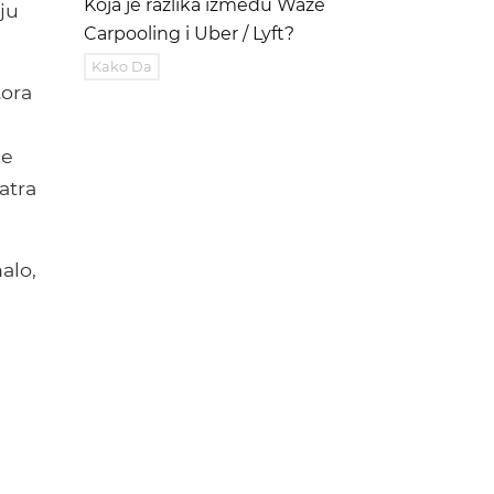
Koja je razlika između Waze
ju
Carpooling i Uber / Lyft?
Kako Da
tora
de
atra
alo,