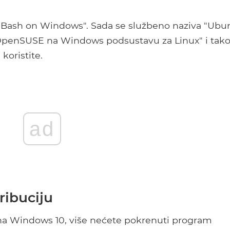
r "Bash on Windows". Sada se službeno naziva "Ubu
OpenSUSE na Windows podsustavu za Linux" i tak
 koristite.
ad
ribuciju
ju na Windows 10, više nećete pokrenuti program