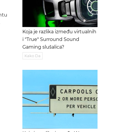
ntu
o
Koja je razlika između virtualnih
i "True" Surround Sound
Gaming slušalica?
Kako Da