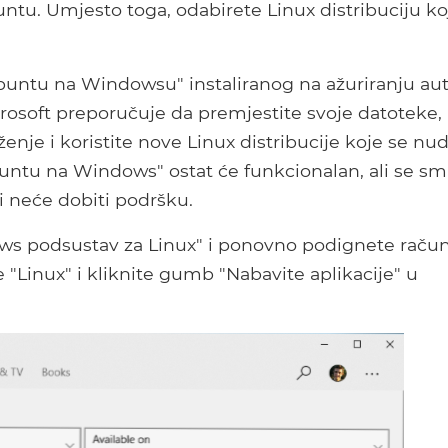
buntu. Umjesto toga, odabirete Linux distribuciju ko
"Ubuntu na Windowsu" instaliranog na ažuriranju au
rosoft preporučuje da premjestite svoje datoteke,
enje i koristite nove Linux distribucije koje se nu
untu na Windows" ostat će funkcionalan, ali se sm
i neće dobiti podršku.
ws podsustav za Linux" i ponovno podignete račun
e "Linux" i kliknite gumb "Nabavite aplikacije" u